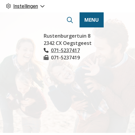
Instellingen
MENU
Hoofdmenu
Rustenburgertuin
8
2342 CX
Oegstgeest
071-5237417
Tel:
071-5237419
Fax: