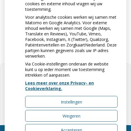
071-5237417
cookies en externe inhoud vragen wij uw
toestemming.
Voor analytische cookies werken wij samen met
Matomo en Google Analytics. Voor externe
Stuur ons een e-mail
inhoud werken wij samen met Google (Maps,
apotheekrhijngeest@ezorg.nl
Translate en Reviews), YouTube, Vimeo,
Facebook, Instagram, X (Twitter), Qualizorg,
Patiëntenvertellen en ZorgkaartNederland. Deze
partijen kunnen gegevens zoals uw IP-adres
verwerken.
Via Cookie-instellingen onderaan de website
kunt u op ieder moment uw toestemming
intrekken of aanpassen.
Lees meer over onze Privacy- en
Cookieverklaring.
U heeft geen toestemming gegeven
voor
externe inhoud
die nodig is om
dit te zien.
Instellingen
Cookie-instellingen wijzigen
Weigeren
Accepteren