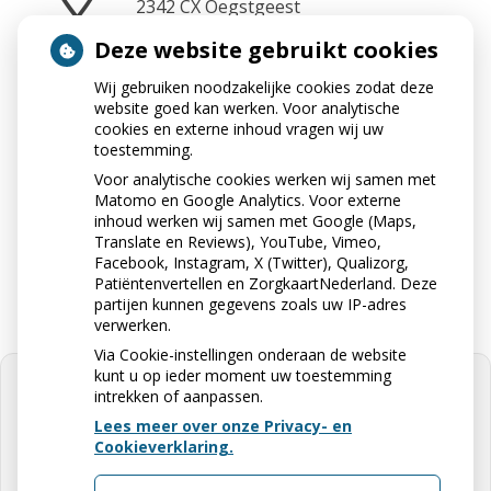
2342 CX
Oegstgeest
Deze website gebruikt cookies
Wij gebruiken noodzakelijke cookies zodat deze
Neem contact op
website goed kan werken. Voor analytische
071-5237417
cookies en externe inhoud vragen wij uw
toestemming.
Voor analytische cookies werken wij samen met
Matomo en Google Analytics. Voor externe
Stuur ons een e-mail
inhoud werken wij samen met Google (Maps,
apotheekrhijngeest@ezorg.nl
Translate en Reviews), YouTube, Vimeo,
Facebook, Instagram, X (Twitter), Qualizorg,
Patiëntenvertellen en ZorgkaartNederland. Deze
partijen kunnen gegevens zoals uw IP-adres
verwerken.
Via Cookie-instellingen onderaan de website
kunt u op ieder moment uw toestemming
intrekken of aanpassen.
Lees meer over onze Privacy- en
Cookieverklaring.
U heeft geen toestemming gegeven
voor
externe inhoud
die nodig is om