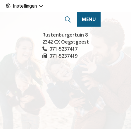
Instellingen
MENU
Hoofdmenu
Rustenburgertuin
8
2342 CX
Oegstgeest
071-5237417
Tel:
071-5237419
Fax: