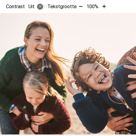
Tekst
Tekst
Contrast
Tekstgrootte
100%
Uit
verkleinen
vergroten
met
met
10%
10%