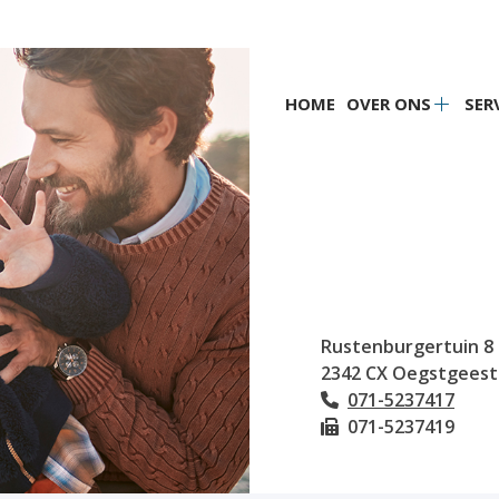
Hoofdmenu
HOME
OVER ONS
SER
Over
ons
subme
Rustenburgertuin
8
2342 CX
Oegstgeest
071-5237417
Tel:
071-5237419
Fax: