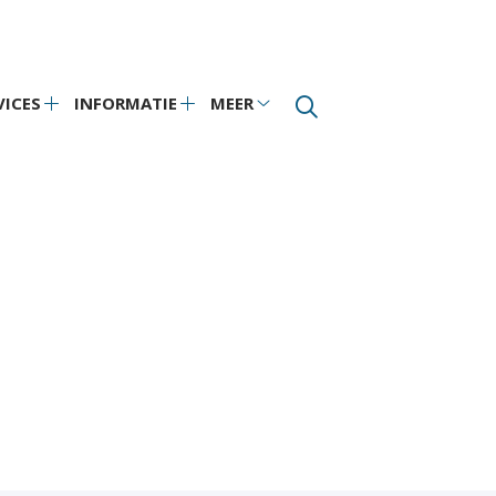
VICES
INFORMATIE
MEER
Services
Informatie
Meer
submenu
submenu
submenu
nu